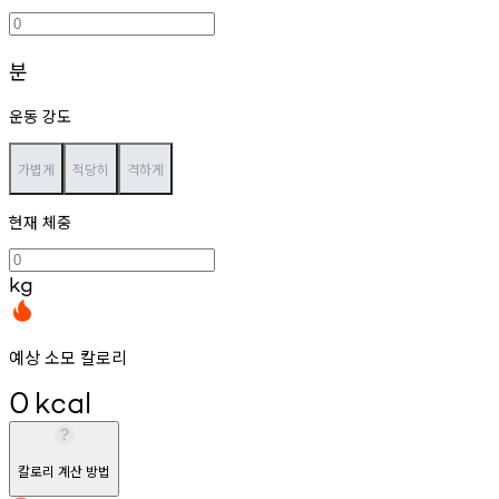
분
운동 강도
가볍게
적당히
격하게
현재 체중
kg
예상 소모 칼로리
0
kcal
칼로리 계산 방법