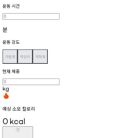
운동 시간
분
운동 강도
가볍게
적당히
격하게
현재 체중
kg
예상 소모 칼로리
0
kcal