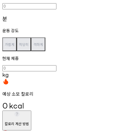
분
운동 강도
가볍게
적당히
격하게
현재 체중
kg
예상 소모 칼로리
0
kcal
칼로리 계산 방법