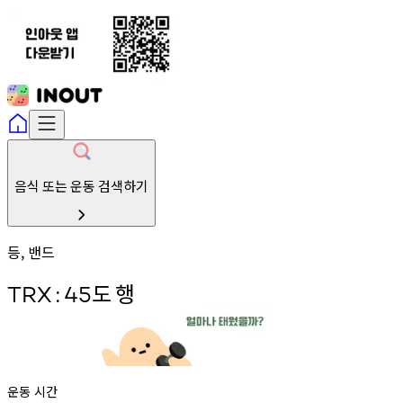
음식 또는 운동 검색하기
등, 밴드
도
행
TRX
:
45
운동 시간