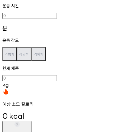
운동 시간
분
운동 강도
가볍게
적당히
격하게
현재 체중
kg
예상 소모 칼로리
0
kcal