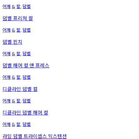
어깨
팔
덤벨
&
,
덤벨 프리처 컬
어깨
팔
덤벨
&
,
덤벨 핀치
어깨
팔
덤벨
&
,
덤벨 해머 컬 앤 프레스
어깨
팔
덤벨
&
,
디클라인 덤벨 컬
어깨
팔
덤벨
&
,
디클라인 덤벨 해머 컬
어깨
팔
덤벨
&
,
라잉 덤벨 트라이셉스 익스텐션