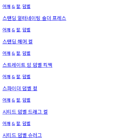
어깨
팔
덤벨
&
,
스탠딩 얼터네이팅 숄더 프레스
어깨
팔
덤벨
&
,
스탠딩 해머 컬
어깨
팔
덤벨
&
,
스트레이트 암 덤벨 킥백
어깨
팔
덤벨
&
,
스파이더 덤벨 컬
어깨
팔
덤벨
&
,
시티드 덤벨 드래그 컬
어깨
팔
덤벨
&
,
시티드 덤벨 슈러그