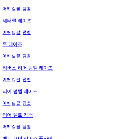
어깨
팔
덤벨
&
,
레터럴 레이즈
어깨
팔
덤벨
&
,
루 레이즈
어깨
팔
덤벨
&
,
리버스 리어 덤벨 레이즈
어깨
팔
덤벨
&
,
리어 덤벨 레이즈
어깨
팔
덤벨
&
,
리어 델트 킥백
어깨
팔
덤벨
&
,
벤트 오버 리버스 플라이