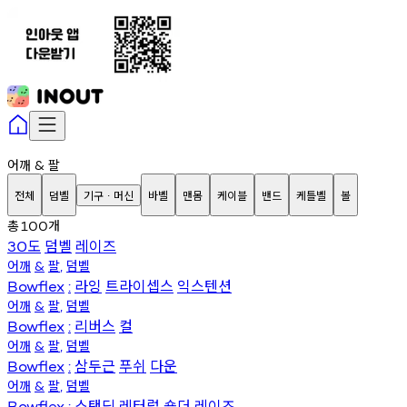
어깨
팔
&
전체
덤벨
기구
머신
바벨
맨몸
케이블
밴드
케틀벨
볼
∙
총
개
100
도
덤벨
레이즈
30
어깨
팔
덤벨
&
,
라잉
트라이셉스
익스텐션
Bowflex
:
어깨
팔
덤벨
&
,
리버스
컬
Bowflex
:
어깨
팔
덤벨
&
,
삼두근
푸쉬
다운
Bowflex
:
어깨
팔
덤벨
&
,
스탠딩
레터럴
숄더
레이즈
Bowflex
: