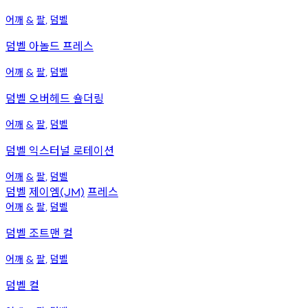
어깨
팔
덤벨
&
,
덤벨 아놀드 프레스
어깨
팔
덤벨
&
,
덤벨 오버헤드 숄더링
어깨
팔
덤벨
&
,
덤벨 익스터널 로테이션
어깨
팔
덤벨
&
,
덤벨
제이엠
프레스
(JM)
어깨
팔
덤벨
&
,
덤벨 조트맨 컬
어깨
팔
덤벨
&
,
덤벨 컬