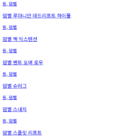
등, 덤벨
덤벨 루마니안 데드리프트 하이풀
등, 덤벨
덤벨 백 익스텐션
등, 덤벨
덤벨 벤트 오버 로우
등, 덤벨
덤벨 슈러그
등, 덤벨
덤벨 스내치
등, 덤벨
덤벨 스플릿 리프트