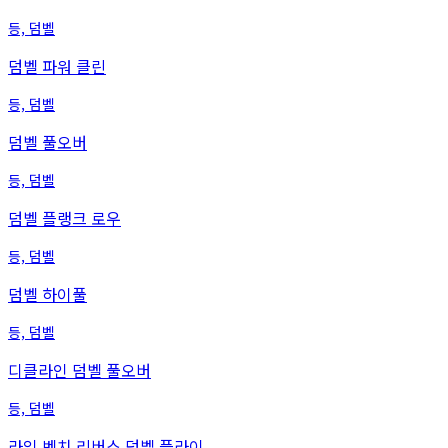
등, 덤벨
덤벨 파워 클린
등, 덤벨
덤벨 풀오버
등, 덤벨
덤벨 플랭크 로우
등, 덤벨
덤벨 하이풀
등, 덤벨
디클라인 덤벨 풀오버
등, 덤벨
라잉 벤치 리버스 덤벨 플라이