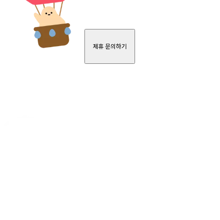
제휴 문의하기