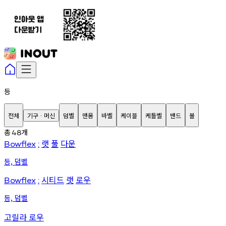
등
전체
기구
머신
덤벨
맨몸
바벨
케이블
케틀벨
밴드
볼
∙
총
개
48
랫
풀
다운
Bowflex
:
등, 덤벨
시티드
랫
로우
Bowflex
:
등, 덤벨
고릴라 로우