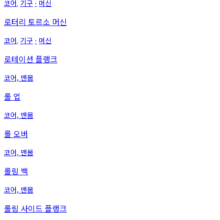
코어
기구
머신
,
∙
로터리 토르소 머신
코어
기구
머신
,
∙
로테이션 플랭크
코어, 맨몸
롤 업
코어, 맨몸
롤 오버
코어, 맨몸
롤링 백
코어, 맨몸
롤링 사이드 플랭크