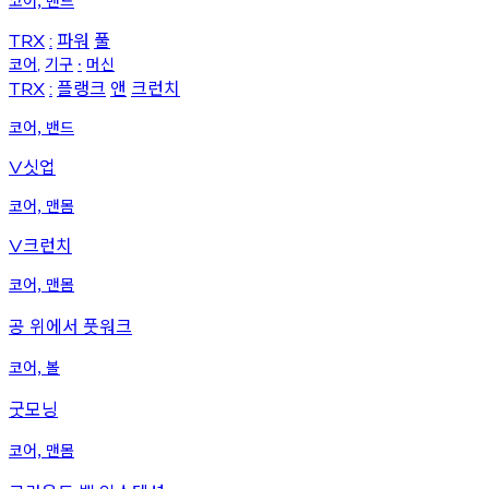
코어, 밴드
파워
풀
TRX
:
코어
기구
머신
,
∙
플랭크
앤
크런치
TRX
:
코어, 밴드
싯업
V
코어, 맨몸
크런치
V
코어, 맨몸
공 위에서 풋워크
코어, 볼
굿모닝
코어, 맨몸