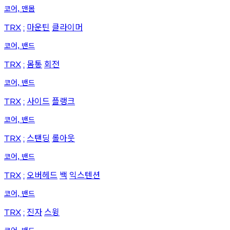
코어, 맨몸
마운틴
클라이머
TRX
:
코어, 밴드
몸통
회전
TRX
:
코어, 밴드
사이드
플랭크
TRX
:
코어, 밴드
스탠딩
롤아웃
TRX
:
코어, 밴드
오버헤드
백
익스텐션
TRX
:
코어, 밴드
진자
스윙
TRX
: