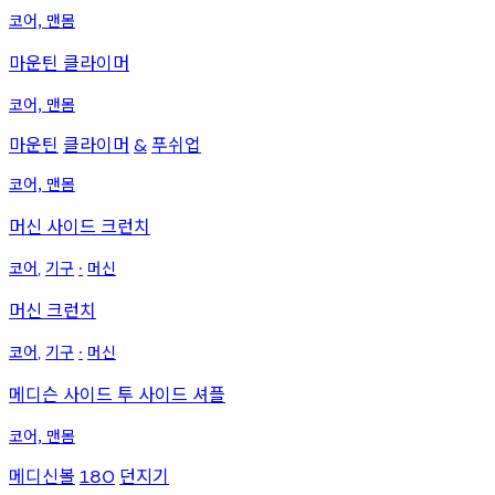
코어, 맨몸
마운틴 클라이머
코어, 맨몸
마운틴
클라이머
푸쉬업
&
코어, 맨몸
머신 사이드 크런치
코어
기구
머신
,
∙
머신 크런치
코어
기구
머신
,
∙
메디슨 사이드 투 사이드 셔플
코어, 맨몸
메디신볼
던지기
180