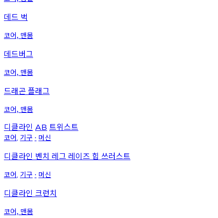
데드 벅
코어, 맨몸
데드버그
코어, 맨몸
드래곤 플래그
코어, 맨몸
디클라인
트위스트
AB
코어
기구
머신
,
∙
디클라인 벤치 레그 레이즈 힙 쓰러스트
코어
기구
머신
,
∙
디클라인 크런치
코어, 맨몸