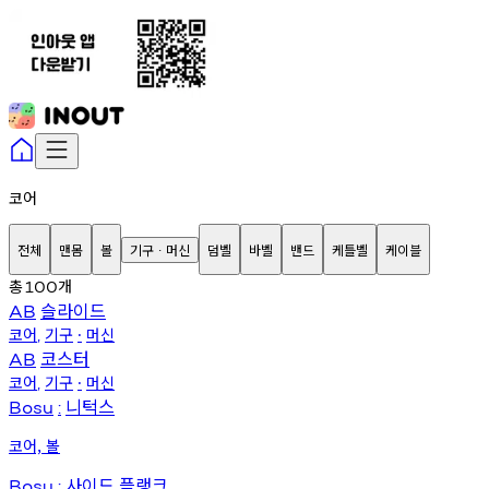
코어
전체
맨몸
볼
기구
머신
덤벨
바벨
밴드
케틀벨
케이블
∙
총
개
100
슬라이드
AB
코어
기구
머신
,
∙
코스터
AB
코어
기구
머신
,
∙
니턱스
Bosu
:
코어, 볼
사이드
플랭크
Bosu
: