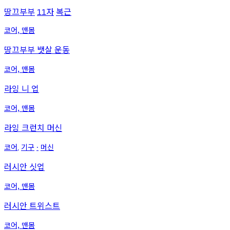
땅끄부부
자
복근
11
코어, 맨몸
땅끄부부 뱃살 운동
코어, 맨몸
라잉 니 업
코어, 맨몸
라잉 크런치 머신
코어
기구
머신
,
∙
러시안 싯업
코어, 맨몸
러시안 트위스트
코어, 맨몸