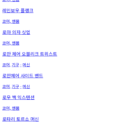
레인보우 플랭크
코어, 맨몸
로마 의자 싯업
코어, 맨몸
로만 체어 오블리크 트위스트
코어
기구
머신
,
∙
로만체어 사이드 밴드
코어
기구
머신
,
∙
로우 백 익스텐션
코어, 맨몸
로타리 토르소 머신