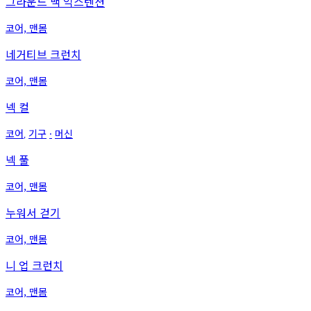
그라운드 백 익스텐션
코어, 맨몸
네거티브 크런치
코어, 맨몸
넥 컬
코어
기구
머신
,
∙
넥 풀
코어, 맨몸
누워서 걷기
코어, 맨몸
니 업 크런치
코어, 맨몸