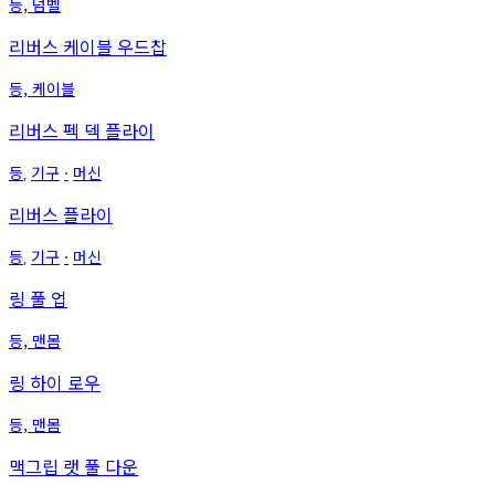
등, 덤벨
리버스 케이블 우드찹
등, 케이블
리버스 펙 덱 플라이
등
기구
머신
,
∙
리버스 플라이
등
기구
머신
,
∙
링 풀 업
등, 맨몸
링 하이 로우
등, 맨몸
맥그립 랫 풀 다운