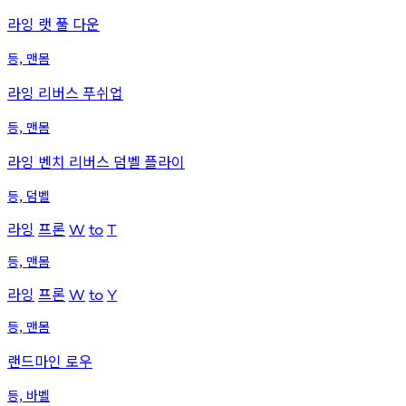
라잉 랫 풀 다운
등, 맨몸
라잉 리버스 푸쉬업
등, 맨몸
라잉 벤치 리버스 덤벨 플라이
등, 덤벨
라잉
프론
W
to
T
등, 맨몸
라잉
프론
W
to
Y
등, 맨몸
랜드마인 로우
등, 바벨