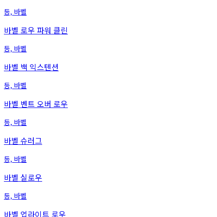
등, 바벨
바벨 로우 파워 클린
등, 바벨
바벨 백 익스텐션
등, 바벨
바벨 벤트 오버 로우
등, 바벨
바벨 슈러그
등, 바벨
바벨 실로우
등, 바벨
바벨 업라이트 로우