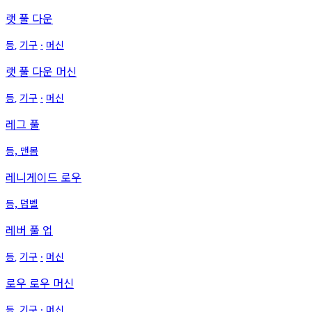
랫 풀 다운
등
기구
머신
,
∙
랫 풀 다운 머신
등
기구
머신
,
∙
레그 풀
등, 맨몸
레니게이드 로우
등, 덤벨
레버 풀 업
등
기구
머신
,
∙
로우 로우 머신
등
기구
머신
,
∙