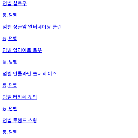
덤벨 실로우
등, 덤벨
덤벨 싱글암 얼터네이팅 클린
등, 덤벨
덤벨 업라이트 로우
등, 덤벨
덤벨 인클라인 숄더 레이즈
등, 덤벨
덤벨 터키쉬 겟업
등, 덤벨
덤벨 투핸드 스윙
등, 덤벨