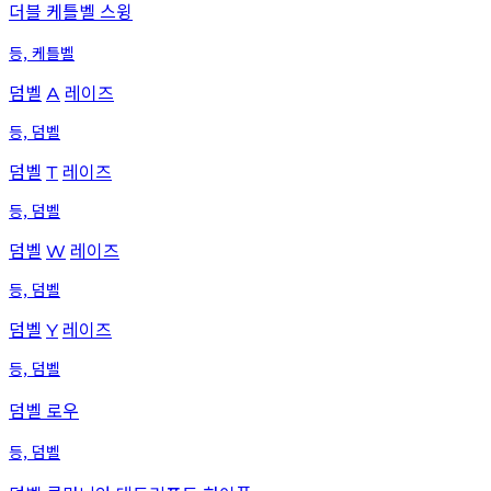
더블 케틀벨 스윙
등, 케틀벨
덤벨
레이즈
A
등, 덤벨
덤벨
레이즈
T
등, 덤벨
덤벨
레이즈
W
등, 덤벨
덤벨
레이즈
Y
등, 덤벨
덤벨 로우
등, 덤벨