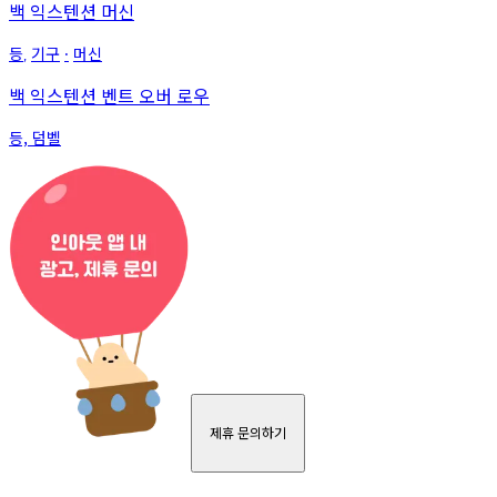
백 익스텐션 머신
등
기구
머신
,
∙
백 익스텐션 벤트 오버 로우
등, 덤벨
제휴 문의하기